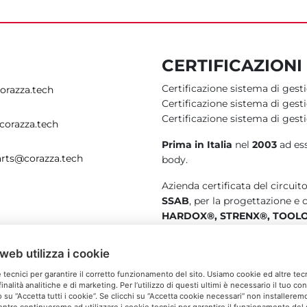
CERTIFICAZIONI
Certificazione sistema di ges
orazza.tech
Certificazione sistema di ge
Certificazione sistema di ges
corazza.tech
Prima in Italia
nel
2003
ad es
rts@corazza.tech
body.
Azienda certificata del circuit
SSAB
, per la progettazione e
HARDOX®, STRENX®, TOOL
web utilizza i cookie
 tecnici per garantire il corretto funzionamento del sito. Usiamo cookie ed altre tec
inalità analitiche e di marketing. Per l’utilizzo di questi ultimi è necessario il tuo c
Cookie Policy
Privacy Policy
Site created by
|
|
 su “Accetta tutti i cookie”. Se clicchi su “Accetta cookie necessari” non installeremo 