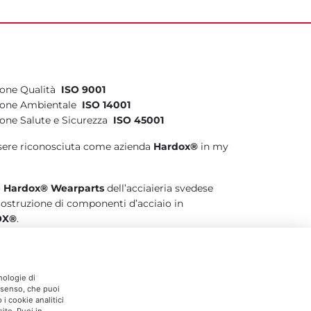
tione Qualità
ISO 9001
stione Ambientale
ISO 14001
tione Salute e Sicurezza
ISO 45001
sere riconosciuta come azienda
Hardox®
in my
o
Hardox® Wearparts
dell’acciaieria svedese
 costruzione di componenti d’acciaio in
OX®
.
nologie di
onsenso, che puoi
i cookie analitici