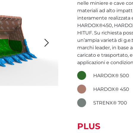
nelle miniere e cave con 
materiali ad alto impatt
interamente realizzata 
HARDOX®450, HARDOX
HITUF. Su richiesta po
un’ampia varietà di g.e.t
Next
marchi leader, in base 
caricato e trasportato, e
applicazioni e condizion
HARDOX® 500
HARDOX® 450
STRENX® 700
PLUS